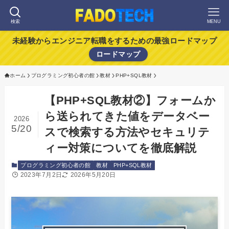
検索
MENU
未経験からエンジニア転職をするための最強ロードマップ
ロードマップ
ホーム
プログラミング初心者の館
教材
PHP+SQL教材
【PHP+SQL教材②】フォームか
ら送られてきた値をデータベー
2026
5/20
スで検索する方法やセキュリテ
ィー対策についてを徹底解説
プログラミング初心者の館
教材
PHP+SQL教材
2023年7月2日
2026年5月20日