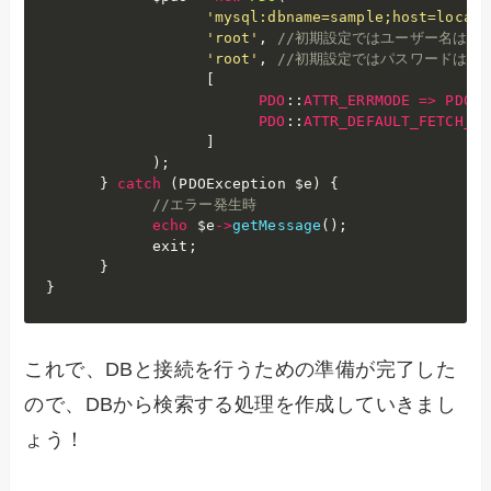
'mysql:dbname=sample;host=localh
'root'
,
//初期設定ではユーザー名は「r
'root'
,
//初期設定ではパスワードは「r
[
PDO
:
:
ATTR_ERRMODE
=
>
PDO
:
:
PDO
:
:
ATTR_DEFAULT_FETCH_MO
]
)
;
}
catch
(
PDOException 
$e
)
{
//エラー発生時
echo
$e
-
>
getMessage
(
)
;
            exit
;
}
}
これで、DBと接続を行うための準備が完了した
ので、DBから検索する処理を作成していきまし
ょう！