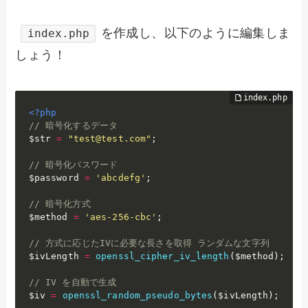
を作成し、以下のように編集しま
index.php
しょう！
<?php
// 暗号化するデータ
$str
=
"test@test.com"
;
// 暗号化パスワード
$password
=
'abcdefg'
;
// 暗号化方式
$method
=
'aes-256-cbc'
;
// 方式に応じたIVに必要な長さを取得 ランダムな文字列
$ivLength
=
openssl_cipher_iv_length
(
$method
)
;
// IV を自動で生成
$iv
=
openssl_random_pseudo_bytes
(
$ivLength
)
;