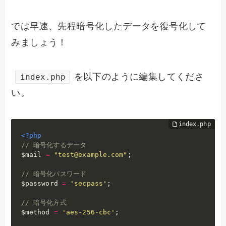
では早速、先程暗号化したデータを復号化して
みましょう！
を以下のように編集してくださ
index.php
い。
<?php
// 暗号化するデータ
$mail
=
"test@example.com"
;
// 暗号化パスワード
$password
=
'secpass'
;
// 暗号化方式
$method
=
'aes-256-cbc'
;