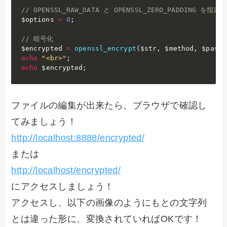
// OPENSSL_RAW_DATA と OPENSSL_ZERO_PADDING を指定可
$options
=
0
;
// 暗号化
$encrypted
=
openssl_encrypt
(
$str
,
$method
,
$passw
echo
"<br>"
;
echo
$encrypted
;
ファイルの編集が出来たら、ブラウザで確認し
てみましょう！
http://localhost:8888/encrypted/
または
http://localhost/encrypted/
にアクセスしましょう！
アクセスし、以下の画像のようにもとの文字列
とは違った形に、変換されていればOKです！