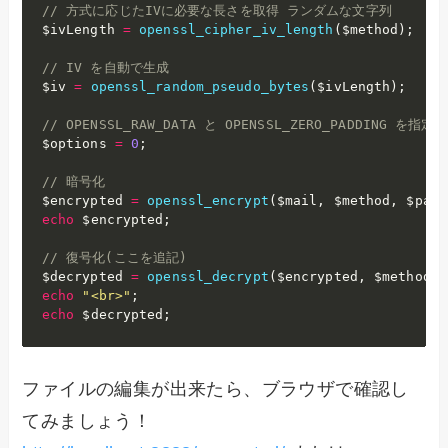
// 方式に応じたIVに必要な長さを取得 ランダムな文字列
$ivLength
=
openssl_cipher_iv_length
(
$method
)
;
// IV を自動で生成
$iv
=
openssl_random_pseudo_bytes
(
$ivLength
)
;
// OPENSSL_RAW_DATA と OPENSSL_ZERO_PADDING を指定可
$options
=
0
;
// 暗号化
$encrypted
=
openssl_encrypt
(
$mail
,
$method
,
$pass
echo
$encrypted
;
// 復号化(ここを追記)
$decrypted
=
openssl_decrypt
(
$encrypted
,
$method
,
echo
"<br>"
;
echo
$decrypted
;
ファイルの編集が出来たら、ブラウザで確認し
てみましょう！