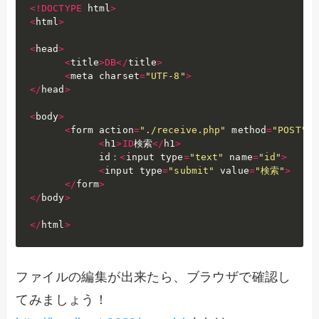
<
!
DOCTYPE
 html
>
<
html
>
<
head
>
<
title
>
DB
<
/
title
>
<
meta charset
=
"UTF-8"
>
<
/
head
>
<
body
>
<
form action
=
"./receive.php"
 method
=
"POST"
>
<
h1
>
ID
検索
<
/
h1
>
            id：
<
input type
=
"text"
 name
=
"id"
>
<
input type
=
"submit"
 value
=
"検索"
>
<
/
form
>
<
/
body
>
<
/
html
>
ファイルの編集が出来たら、ブラウザで確認し
てみましょう！