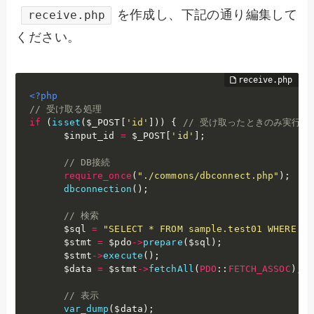
を作成し、下記の通り編集して
receive.php
ください。
<?php
// 受け取る処理
if
(
isset
(
$_POST
[
'id'
]
)
)
{
// 受け取ったときのみ実行
$input_id
=
$_POST
[
'id'
]
;
// DB接続
require_once
(
"./commons/dbconnect.php"
)
;
dbconnection
(
)
;
// 検索
$sql
=
"SELECT * FROM sample.test01 WHERE id
$stmt
=
$pdo
-
>
prepare
(
$sql
)
;
$stmt
-
>
execute
(
)
;
$data
=
$stmt
-
>
fetchAll
(
PDO
:
:
FETCH_ASSOC
)
;
// 表示
var_dump
(
$data
)
;