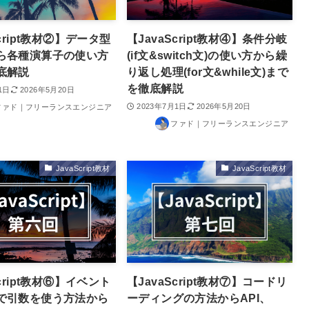
Script教材②】データ型
【JavaScript教材④】条件分岐
ら各種演算子の使い方
(if文&switch文)の使い方から繰
底解説
り返し処理(for文&while文)まで
を徹底解説
1日
2026年5月20日
2023年7月1日
2026年5月20日
ファド｜フリーランスエンジニア
ファド｜フリーランスエンジニア
JavaScript教材
JavaScript教材
Script教材⑥】イベント
【JavaScript教材⑦】コードリ
で引数を使う方法から
ーディングの方法からAPI、