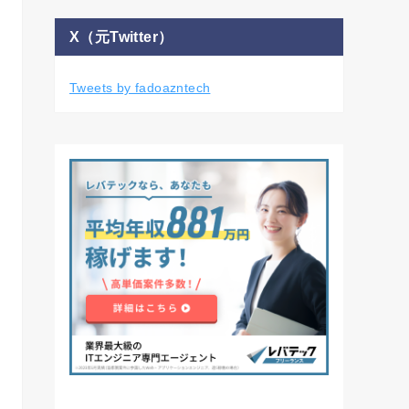
X（元Twitter）
Tweets by fadoazntech