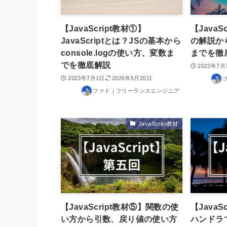
【JavaScript教材①】
【Java
JavaScriptとは？JSの基本から
の解説か
console.logの使い方、変数ま
までを徹
でを徹底解説
2023年7月
2023年7月1日
2026年5月20日
ファド｜フリーランスエンジニア
JavaScript教材
【JavaScript教材⑤】関数の使
【Java
い方から引数、戻り値の使い方
ハンドラ