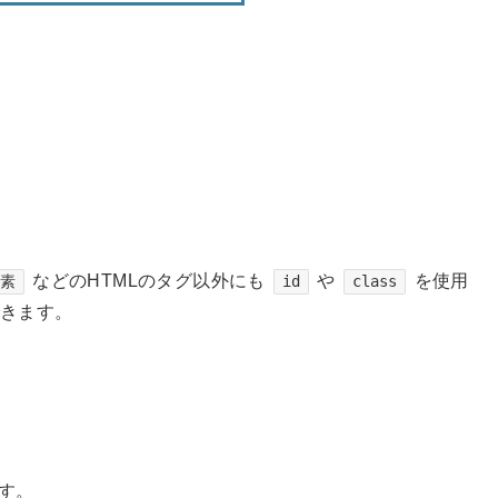
などのHTMLのタグ以外にも
や
を使用
要素
id
class
できます。
す。