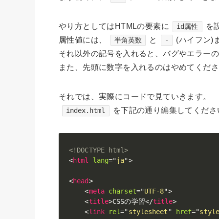
やり方としてはHTMLの要素に
を
id属性
属性値には、
と
(ハイフン)
半角英数
-
それ以外の記号を入れると、バグやエラー
また、先頭に数字を入れるのはやめてくだ
それでは、実際にコードで見ていきます。
を下記の通り編集してくださ
index.html
<!DOCTYPE html>
<
html
lang
=
"
ja
"
>
<
head
>
<
meta
charset
=
"
UTF-8
"
>
<
title
>
CSSの学習
</
title
>
<
link
rel
=
"
stylesheet
"
href
=
"
styl