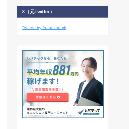
X（元Twitter）
Tweets by fadoazntech