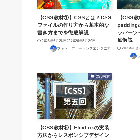
【CSS教材①】CSSとは？CSS
【CSS教
ファイルの作り方から基本的な
paddi
書き方までを徹底解説
ッパーツ
底解説
2023年6月28日
2026年5月20日
2023年6月
ファド｜フリーランスエンジニア
CSS教材
【CSS教材⑤】Flexboxの実装
方法からレスポンシブデザイン