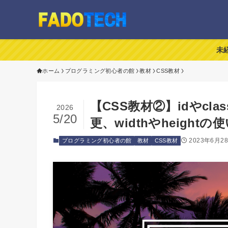
未
ホーム
プログラミング初心者の館
教材
CSS教材
【CSS教材②】idやc
2026
5/20
更、widthやheigh
2023年6月2
プログラミング初心者の館
教材
CSS教材