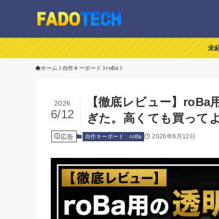
未
ホーム
自作キーボード
roBa
【徹底レビュー】roB
2026
6/12
ぎた。高くても買って
広告
2026年6月12日
自作キーボード
roBa