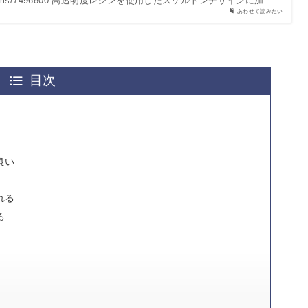
m/ja/items/7496800 高透明度レジンを使用したスケルトンデザインに加...
あわせて読みたい
目次
良い
れる
る