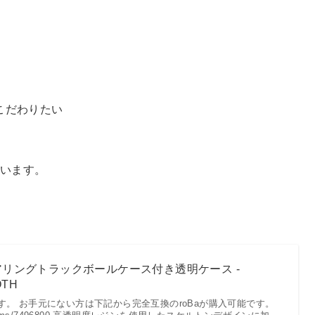
こだわりたい
思います。
ベアリングトラックボールケース付き透明ケース -
OTH
です。 お手元にない方は下記から完全互換のroBaが購入可能です。