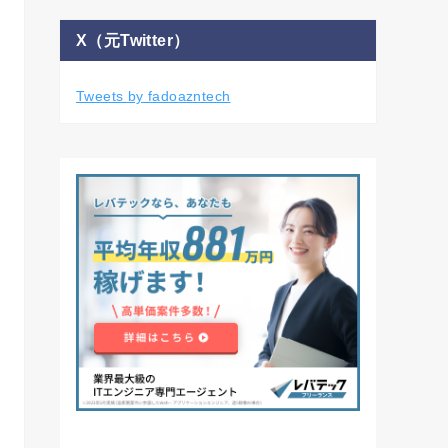
X（元Twitter）
Tweets by fadoazntech