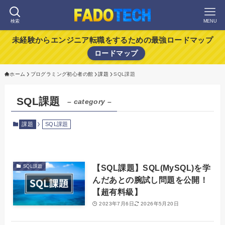
検索
MENU
未経験からエンジニア転職をするための最強ロードマップ
ロードマップ
ホーム
プログラミング初心者の館
課題
SQL課題
SQL課題
– category –
課題
SQL課題
【SQL課題】SQL(MySQL)を学
SQL課題
んだあとの腕試し問題を公開！
【超有料級】
2023年7月6日
2026年5月20日